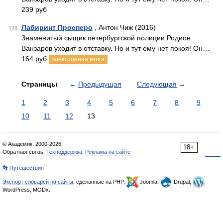
239 руб
Лабиринт Просперо
, Антон Чиж (2016)
128
Знаменитый сыщик петербургской полиции Родион
Ванзаров уходит в отставку. Но и тут ему нет покоя! Он…
164 руб
электронная книга
Страницы
←
Предыдущая
Следующая
→
1
2
3
4
5
6
7
8
9
10
11
12
13
© Академик, 2000-2026
18+
Обратная связь:
Техподдержка
,
Реклама на сайте
👣 Путешествия
Экспорт словарей на сайты
, сделанные на PHP,
Joomla,
Drupal,
WordPress, MODx.