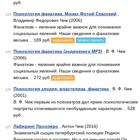
руб
Психология фанатика. Монах Фотий Спасский
,
124
Владимир Федорович Чиж (2006)
Фанатизм – явление крайне важное для понимания
социальных явлений. Наши сведения о фанатизме
весьма… 189 руб
аудиокнига
можно скачать
Психология фанатика (аудиокнига MP3)
, В. Ф. Чиж
125
(2006)
Фанатизм - явление крайне важное для понимания
социальных явлений. Наши сведения о фанатизме
весьма… 272 руб
аудиокнига
Психология злодея, властелина, фанатика
, В. Ф. Чиж
126
(2001)
В. Ф. Чиж первым из психиатров дал яркие психологические
портреты отличившегося необузданным характером… 528
руб
Лабиринт Просперо
, Антон Чиж (2016)
127
Знаменитый сыщик петербургской полиции Родион
Ванзаров уходит в отставку. Но и тут ему нет покоя! Он…