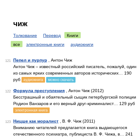
чиж
Толкование
Перевод
Книги
все
электронные книги
аудиокниги
Пепел и пурпур
, Антон Чиж
121
Антон Чиж – известный российский писатель, пожалуй, один
из самых ярких современных авторов исторических… 190
руб
аудиокнига
можно скачать
Формула преступления
, Антон Чиж (2012)
122
Бесстрашный и обаятельный сыщик петербургской полиции
Родион Ванзаров и его верный друг-криминалист… 129 руб
электронная книга
Ницше как моралист
, В. Ф. Чиж (2011)
123
Вниманию читателей предлагается книга выдающегося
отечественного психиатра, публициста В. Ф. Чижа, в… 241